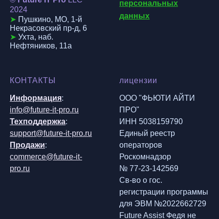
персональных
202
4
данных
➤
Пушкино, МО, 1-й
Некрасовский пр-д, 6
➤
Ухта, наб.
Нефтяников, 11а
КОНТАКТЫ
лицензии
Информация
:
ООО "ФЬЮТИ АЙТИ
info@future-it-pro.ru
ПРО"
Техподдержка
:
ИНН 5038159790
support@future-it-pro.ru
Единый реестр
Продажи
:
операторов
commerce@future-it-
Роскомнадзор
pro.ru
№ 77-23-142569
Св-во о гос.
регистрации программы
для ЭВМ №2022662729
Future Assist Федя не