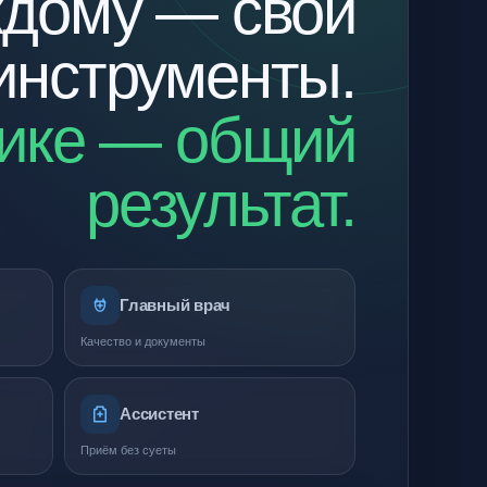
дому — свои
инструменты.
ике — общий
результат.
Главный врач
Качество и документы
Ассистент
Приём без суеты