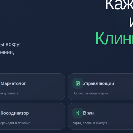
Каж
Клин
ды вокруг
чения,
Маркетолог
Управляющий
ма до оплаты
Процессы каждый день
Координатор
Врач
ереходит в лечение
Карта, планы и «Федя»