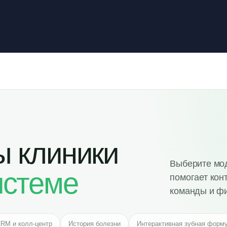
ы клиники
Выберите моду
истеме
помогает кон
команды и фи
RM и колл-центр
История болезни
Интерактивная зубная форм