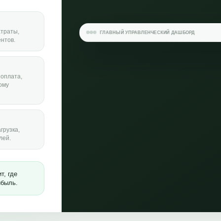
атраты,
ГЛАВНЫЙ УПРАВЛЕНЧЕСКИЙ ДАШБОРД
нтов.
оплата,
ому
‹
грузка,
лей.
т, где
ибыль.