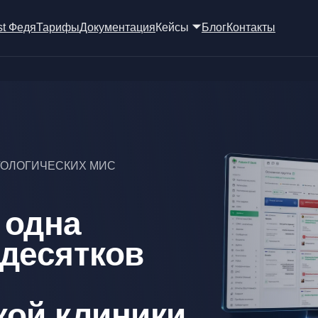
st Федя
Тарифы
Документация
Кейсы 🞃
Блог
Контакты
ТОЛОГИЧЕСКИХ МИС
 одна
 десятков
кой клиники