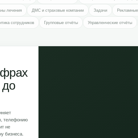
ны лечения
ДМС и страховые компании
Задачи
Рекламные
итика сотрудников
Групповые отчёты
Управленческие отчёты
ифрах
 до
иняет
ы, телефонию
ит не
ну бизнеса.