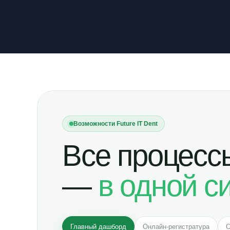
Возможности Future IT Dent
Все процесс
—
в одной с
Главный дашборд
Онлайн-регистратура
C