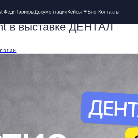
st Федя
Тарифы
Документация
Кейсы 🞃
Блог
Контакты
ent в выставке ДЕНТАЛ
ологии