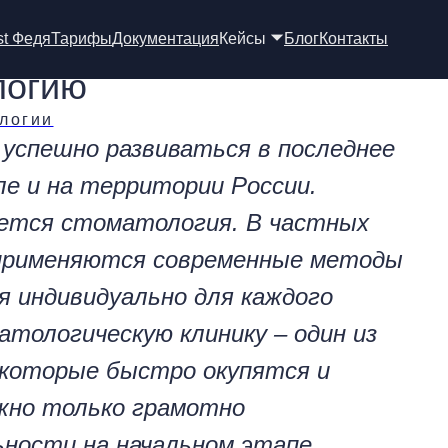
st Федя
Тарифы
Документация
Кейсы 🞃
Блог
Контакты
логию
ологии
 успешно развиваться в последнее
ле и на территории России.
ется стоматология. В частных
 применяются современные методы
я индивидуально для каждого
тологическую клинику – один из
 которые быстро окупятся и
жно только грамотно
ьности на начальном этапе