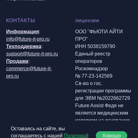
КОНТАКТЫ
лицензии
Информация
:
ООО "ФЬЮТИ АЙТИ
info@future-it-pro.ru
ПРО"
Техподдержка
:
ИНН 5038159790
support@future-it-pro.ru
Единый реестр
Продажи
:
операторов
commerce@future-it-
Роскомнадзор
pro.ru
№ 77-23-142569
Св-во о гос.
регистрации программы
для ЭВМ №2022662729
Future Assist Федя не
является медицинским
изделием на основании
отчета № РД-25-429/01
Оставаясь на сайте, вы
ФГБУ «ВНИИИМТ»
Хорошо
соглашаетесь с нашей
Политикой