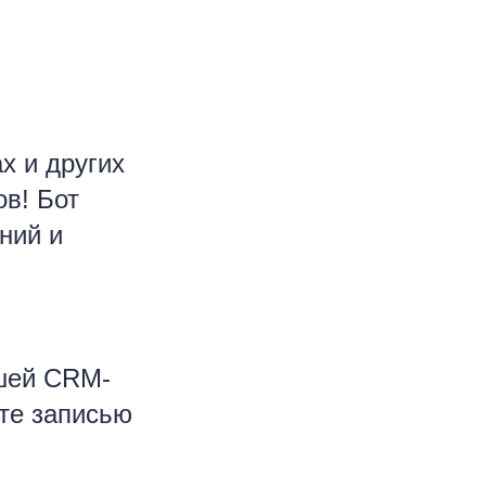
х и других
в! Бот
ний и
ашей CRM-
те записью