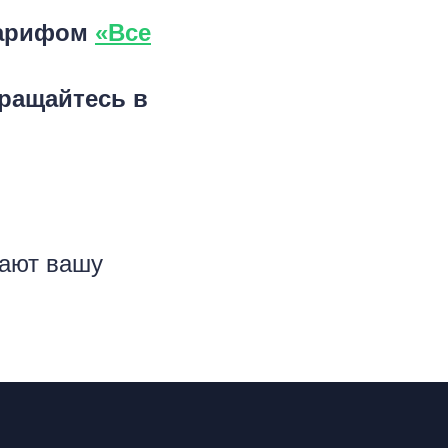
тарифом
«Все
ращайтесь в
лают вашу