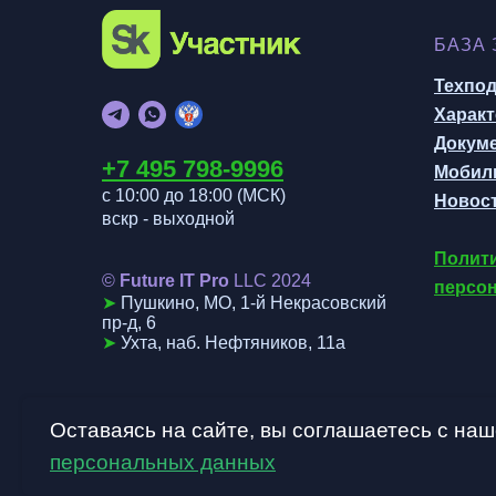
БАЗА
Техпо
Характ
Докум
+7 495 798-999
6
Мобил
с 10:00 до 18:00 (МСК
)
Новост
вскр - выходной
Полити
©
Future IT Pro
LLC 202
4
персо
➤
Пушкино, МО, 1-й Некрасовский
пр-д, 6
➤
Ухта, наб. Нефтяников, 11а
Оставаясь на сайте, вы соглашаетесь с на
персональных данных