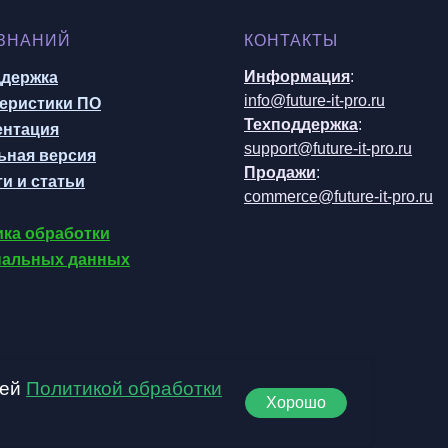
 ЗНАНИЙ
КОНТАКТЫ
Информация
:
ддержка
info@future-it-pro.ru
еристики ПО
Техподдержка
:
ентация
support@future-it-pro.ru
ьная версия
Продажи
:
и и статьи
commerce@future-it-pro.ru
ка обработки
нальных данных
шей
Политикой обработки
Хорошо