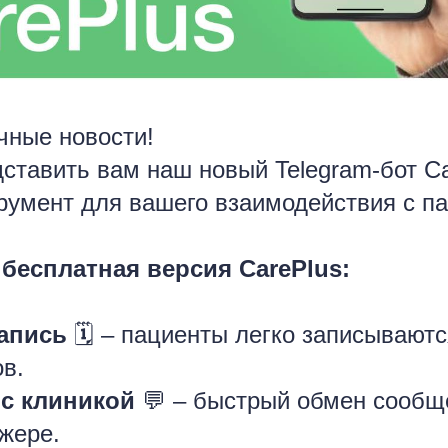
чные новости!
ставить вам наш новый Telegram-бот Ca
румент для вашего взаимодействия с п
бесплатная версия CarePlus:
запись
🗓 – пациенты легко записываютс
ов.
с клиникой
💬 – быстрый обмен сообщ
жере.