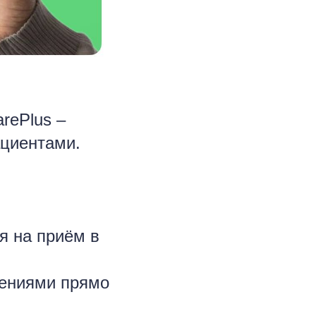
rePlus –
ациентами.
я на приём в
ениями прямо