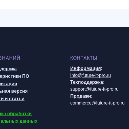
 ЗНАНИЙ
КОНТАКТЫ
Информация
:
ддержка
info@future-it-pro.ru
еристики ПО
Техподдержка
:
ентация
support@future-it-pro.ru
ьная версия
Продажи
:
и и статьи
commerce@future-it-pro.ru
ка обработки
нальных данных