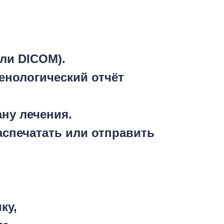
или DICOM).
енологический отчёт
ану лечения.
распечатать или отправить
ку,