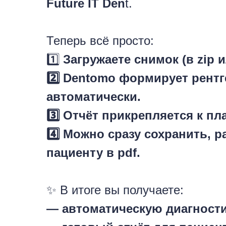
Future IT Den
t.
Теперь всё просто:
1️⃣
Загружаете снимок (в zip 
2️⃣ Dentomo формирует рентг
автоматически.
3️⃣ Отчёт прикрепляется к пл
4️⃣ Можно сразу сохранить, 
пациенту в pdf.
✨ В итоге вы получаете:
— автоматическую диагности