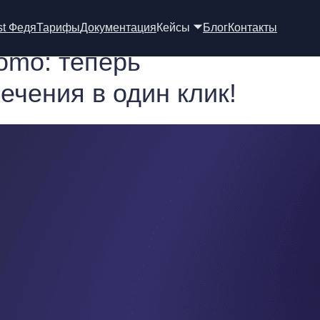
st Федя
Тарифы
Документация
Кейсы 🞃
Блог
Контакты
tomo: теперь
ечения в один клик!