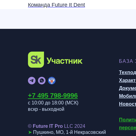
Команда Future It Dent
БАЗА
Техпо
Характ
Докум
+7 495 798-999
6
Мобил
с 10:00 до 18:00 (МСК
)
Новост
вскр - выходной
Полити
©
Future IT Pro
LLC 202
4
персо
➤
Пушкино, МО, 1-й Некрасовский