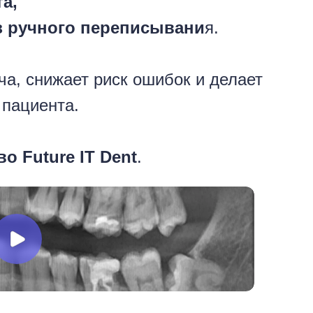
а,
з ручного переписывани
я.
ча, снижает риск ошибок и делает
 пациента.
о Future IT Dent
.