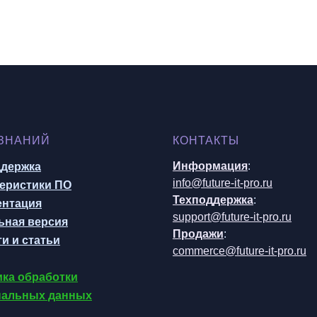
 ЗНАНИЙ
КОНТАКТЫ
Информация
:
ддержка
info@future-it-pro.ru
еристики ПО
Техподдержка
:
ентация
support@future-it-pro.ru
ьная версия
Продажи
:
и и статьи
commerce@future-it-pro.ru
ка обработки
нальных данных