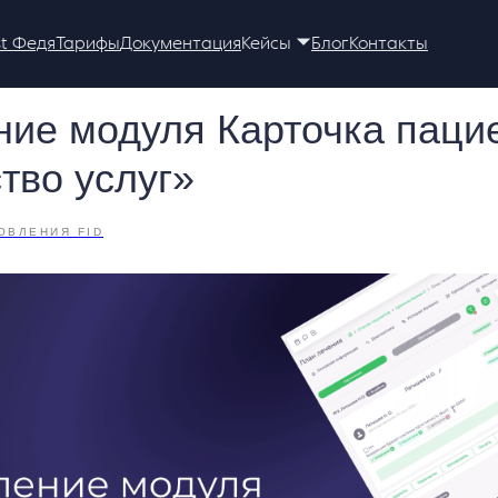
st Федя
Тарифы
Документация
Кейсы 🞃
Блог
Контакты
ие модуля Карточка пацие
тво услуг»
ОВЛЕНИЯ FID