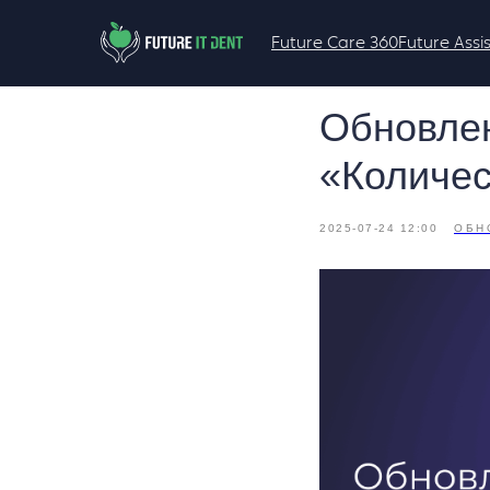
Future Care 360
Future Assi
Обновлен
«Количес
2025-07-24 12:00
ОБН