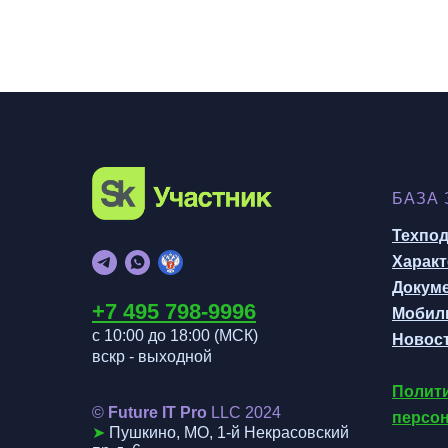
БАЗА
Техпо
Характ
Докум
+7 495 798-999
6
Мобил
с 10:00 до 18:00 (МСК
)
Новост
вскр - выходной
Полити
©
Future IT Pro
LLC 202
4
персо
➤
Пушкино, МО, 1-й Некрасовский