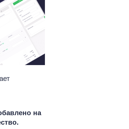
ает
обавлено на
ство.