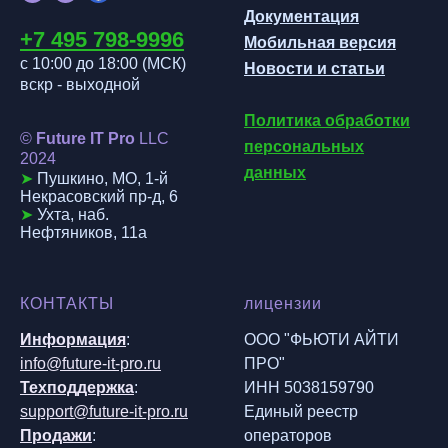
Документация
+7 495 798-999
6
Мобильная версия
с 10:00 до 18:00 (МСК
)
Новости и статьи
вскр - выходной
Политика обработки
©
Future IT Pro
LLC
персональных
202
4
данных
➤
Пушкино, МО, 1-й
Некрасовский пр-д, 6
➤
Ухта, наб.
Нефтяников, 11а
КОНТАКТЫ
лицензии
Информация
:
ООО "ФЬЮТИ АЙТИ
info@future-it-pro.ru
ПРО"
Техподдержка
:
ИНН 5038159790
support@future-it-pro.ru
Единый реестр
Продажи
:
операторов